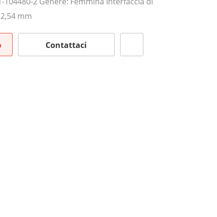
1-104480-2 Genere: Femmina Interfaccia di
 2,54 mm
o
Contattaci