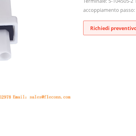
Terminale: 5-104505-2 
accoppiamento passo:
Richiedi preventiv