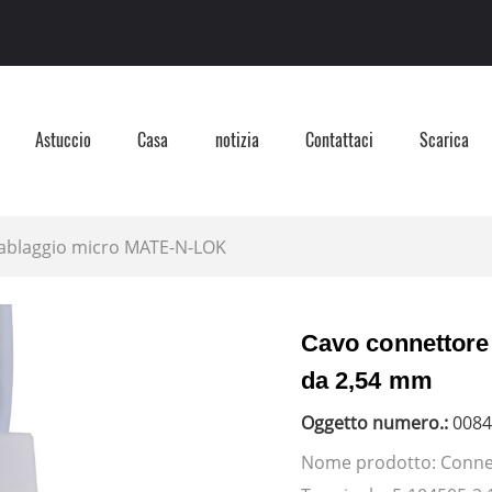
Astuccio
Casa
notizia
Contattaci
Scarica
ablaggio micro MATE-N-LOK
Cavo connettore 
da 2,54 mm
Oggetto numero.:
0084
Nome prodotto: Connet