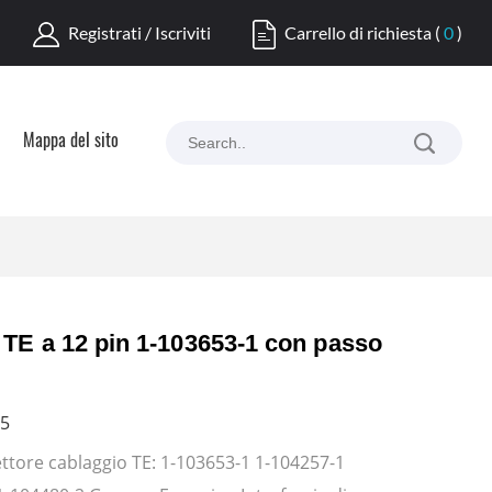
Registrati / Iscriviti
Carrello di richiesta
(
0
)
Mappa del sito
TE a 12 pin 1-103653-1 con passo
5
tore cablaggio TE: 1-103653-1 1-104257-1