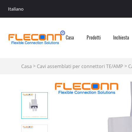
Italiano
Casa
Prodotti
Inchiesta
>
>
Casa
Cavi assemblati per connettori TE/AMP
C