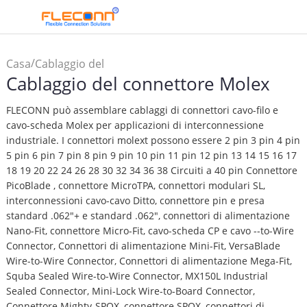
/
Casa
Cablaggio del
Cablaggio del connettore Molex
connettore Molex
FLECONN può assemblare cablaggi di connettori cavo-filo e
cavo-scheda Molex per applicazioni di interconnessione
industriale. I connettori molext possono essere 2 pin 3 pin 4 pin
5 pin 6 pin 7 pin 8 pin 9 pin 10 pin 11 pin 12 pin 13 14 15 16 17
18 19 20 22 24 26 28 30 32 34 36 38 Circuiti a 40 pin Connettore
PicoBlade , connettore MicroTPA, connettori modulari SL,
interconnessioni cavo-cavo Ditto, connettore pin e presa
standard .062"+ e standard .062", connettori di alimentazione
Nano-Fit, connettore Micro-Fit, cavo-scheda CP e cavo --to-Wire
Connector, Connettori di alimentazione Mini-Fit, VersaBlade
Wire-to-Wire Connector, Connettori di alimentazione Mega-Fit,
Squba Sealed Wire-to-Wire Connector, MX150L Industrial
Sealed Connector, Mini-Lock Wire-to-Board Connector,
Connettore Mighty-SPOX, connettore SPOX, connettori di