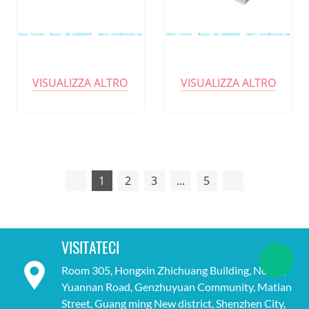
VISUALIZZA ALTRO
VISUALIZZA ALTRO
1
2
3
...
5
VISITATECI
Room 305, Hongxin Zhichuang Building, No. 18,
Yuannan Road, Genzhuyuan Community, Matian
Street, Guang ming New district, Shenzhen City,