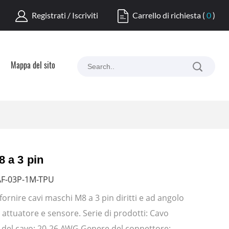
Registrati / Iscriviti
Carrello di richiesta
(
0
)
Mappa del sito
 a 3 pin
F-03P-1M-TPU
ornire cavi maschi M8 a 3 pin diritti e ad angolo
r attuatore e sensore. Serie di prodotti: Cavo
 del cavo: 20-26 AWG Genere del connettore: