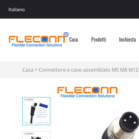
Italiano
Casa
Prodotti
Inchiesta
>
Casa
Connettore e cavo assemblato M5 M8 M12
cavo sensore M8