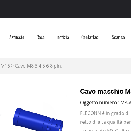
Astuccio
Casa
notizia
Contattaci
Scarica
>
 M16
Cavo M8 3 4 5 6 8 pin,
Cavo maschio M8
Oggetto numero.:
M8-A
FLECONN è in grado di f
retto di alta qualità pe
assemblato M8 Calibro