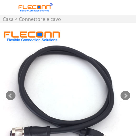
>
Casa
Connettore e cavo
assemblato M5 M8 M12 M16
>
Cavo Ethernet da M12 a
RJ45