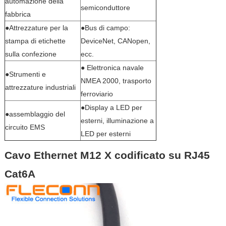
automazione della
semiconduttore
fabbrica
●Attrezzature per la
●Bus di campo:
stampa di etichette
DeviceNet, CANopen,
sulla confezione
ecc.
● Elettronica navale
●Strumenti e
NMEA 2000, trasporto
attrezzature industriali
ferroviario
●Display a LED per
●assemblaggio del
esterni, illuminazione a
circuito EMS
LED per esterni
Cavo Ethernet M12 X codificato su RJ45
Cat6A