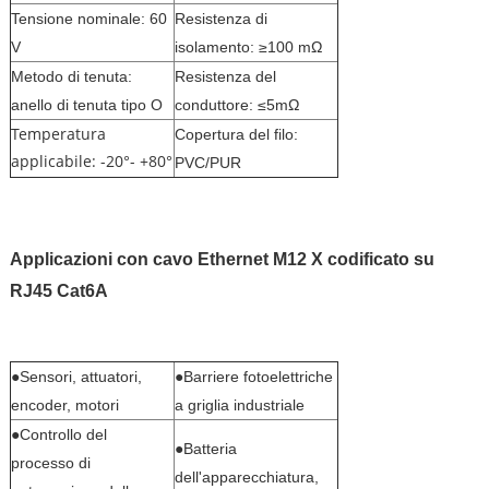
Tensione nominale: 60
Resistenza di
V
isolamento: ≥100 mΩ
Metodo di tenuta:
Resistenza del
anello di tenuta tipo O
conduttore: ≤5mΩ
Temperatura
Copertura del filo:
applicabile: -20°- +80°
PVC/PUR
Applicazioni
con cavo Ethernet M12 X codificato su
RJ45 Cat6A
●Sensori, attuatori,
●Barriere fotoelettriche
encoder, motori
a griglia industriale
●Controllo del
●Batteria
processo di
dell'apparecchiatura,