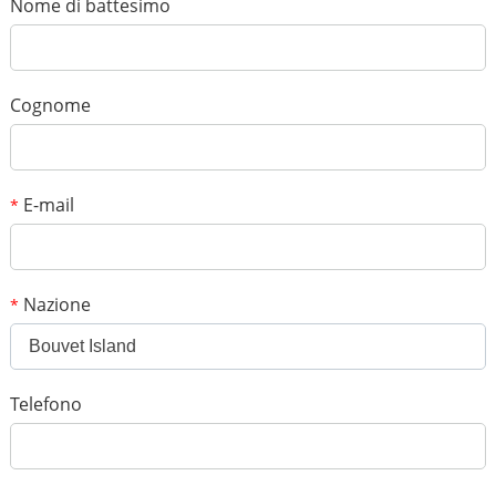
Nome di battesimo
Il tuo punteggio
*
Soggetto
Cognome
*
Messaggio
E-mail
*
Nazione
*
Bouvet Island
*
Codice di verifica
Telefono
Aggiungi le tue immagini