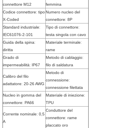
connettore M12
femmina
Codice connettore: tipo
Numero nucleo del
X-Coded
connettore: 8P
Standard industriale:
Tipo di connettore:
IEC61076-2-101
testa singola con cavo
Guida della spina:
Materiale terminale:
diritta
rame
Grado di
Metodo di cablaggio:
impermeabilità: IP67
filo di saldatura
Metodo di
Calibro del filo
connessione:
adattatore: 20-26 AWG
connessione filettata
Nucleo in gomma del
Materiale di iniezione:
connettore: PA66
TPU
Conduttore del
Corrente nominale: 0,5
connettore: rame
A
placcato oro