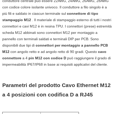
conduttore centrale può essere 22AWG, 24AWG, 26AWG, 28AWG
con codice colore isolante univoco. Il conduttore a filo singolo è a
più fili e saldato in ciascun terminale sul
connettore di tipo
stampaggio M12
. Il materiale di stampaggio esterno di tutti i nostri
connettori e cavi M12 è in resina TPU. I connettori (prese) estremità
scheda M12 abbinati sono
connettori M12 per montaggio a
pannello con
terminali saldati e terminali DIP per PCB. Sono
disponibili due tipi di
connettori per montaggio a pannello PCB
M12
con angolo retto e ad angolo retto di 90 gradi.
Questo
cavo
connettore
a
4
pin
M12 con codice D
può raggiungere il grado di
impermeabilità IP67/IP68 in base ai requisiti applicativi del cliente.
Parametri del prodotto
Cavo Ethernet M12
a 4 posizioni con codifica D a RJ45