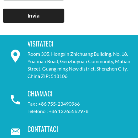
VISITATECI
Room 305, Hongxin Zhichuang Building, No. 18,
Yuannan Road, Genzhuyuan Community, Matian
Street, Guang ming New district, Shenzhen City,
China ZIP: 518106
CHIAMACI
Fax : +86 755-23490966
Telefono : +86 13265562978
CONTATTACI