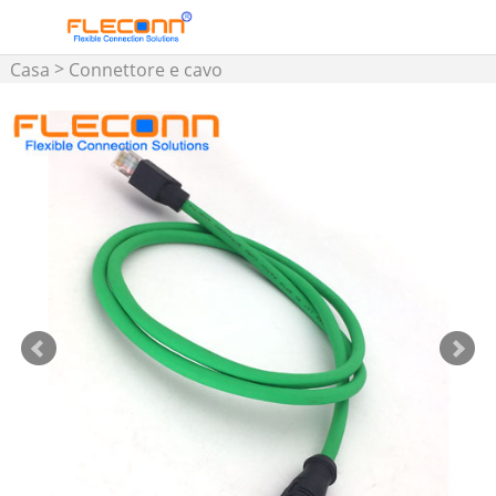
>
Casa
Connettore e cavo
assemblato M5 M8 M12 M16
>
>
Cavo M12
Cavo
connettore M12 con codifica
D