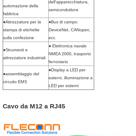
dell'apparecchiatura,
automazione della
semiconduttore
fabbrica
●Attrezzature per la
●Bus di campo:
stampa di etichette
DeviceNet, CANopen,
sulla confezione
ecc.
● Elettronica navale
●Strumenti e
NMEA 2000, trasporto
attrezzature industriali
ferroviario
●Display a LED per
●assemblaggio del
esterni, illuminazione a
circuito EMS
LED per esterni
Cavo da M12 a RJ45