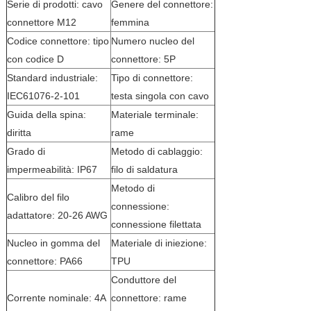
Serie di prodotti: cavo
Genere del connettore:
connettore M12
femmina
Codice connettore: tipo
Numero nucleo del
con codice D
connettore: 5P
Standard industriale:
Tipo di connettore:
IEC61076-2-101
testa singola con cavo
Guida della spina:
Materiale terminale:
diritta
rame
Grado di
Metodo di cablaggio:
impermeabilità: IP67
filo di saldatura
Metodo di
Calibro del filo
connessione:
adattatore: 20-26 AWG
connessione filettata
Nucleo in gomma del
Materiale di iniezione:
connettore: PA66
TPU
Conduttore del
Corrente nominale: 4A
connettore: rame