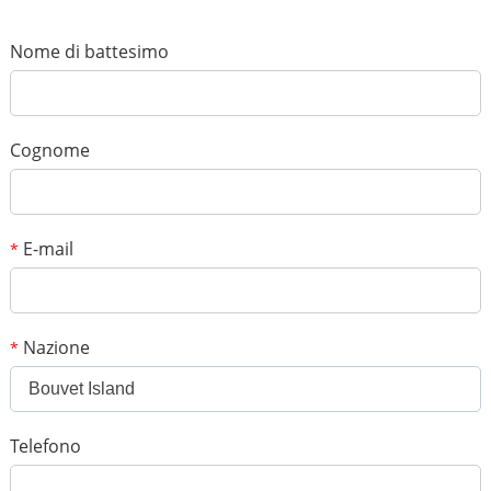
*
Nome
*
E-mail
Nome di battesimo
Il tuo punteggio
*
Soggetto
Cognome
*
Messaggio
E-mail
*
Nazione
*
Bouvet Island
*
Codice di verifica
Telefono