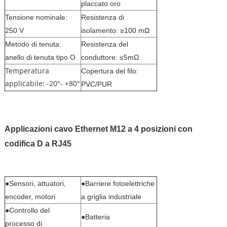
placcato oro
Tensione nominale:
Resistenza di
250 V
isolamento: ≥100 mΩ
Metodo di tenuta:
Resistenza del
anello di tenuta tipo O
conduttore: ≤5mΩ
Temperatura
Copertura del filo:
applicabile: -20°- +80°
PVC/PUR
Applicazioni
cavo Ethernet M12 a 4 posizioni con
codifica D a RJ45
●Sensori, attuatori,
●Barriere fotoelettriche
encoder, motori
a griglia industriale
●Controllo del
●Batteria
processo di