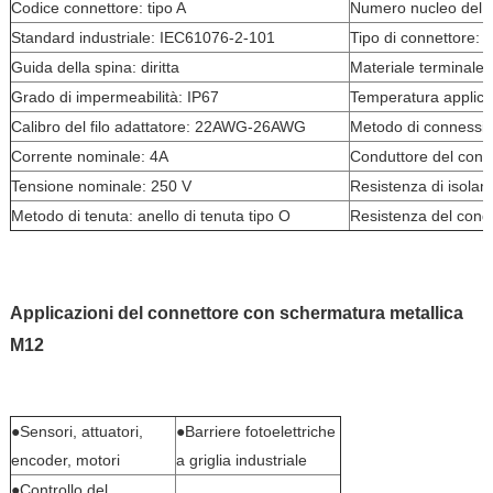
Codice connettore: tipo A
Numero nucleo del c
c
Standard industriale: IEC61076-2-101
Tipo di connettore:
Guida della spina: diritta
Materiale terminale
Grado di impermeabilità: IP67
Temperatura applicab
Calibro del filo adattatore: 22AWG-26AWG
Metodo di connession
Corrente nominale: 4A
Conduttore del conn
Tensione nominale: 250 V
Resistenza di isol
Metodo di tenuta: anello di tenuta tipo O
Resistenza del cond
Applicazioni del connettore con schermatura metallica
M12
●Sensori, attuatori,
●Barriere fotoelettriche
encoder, motori
a griglia industriale
●Controllo del