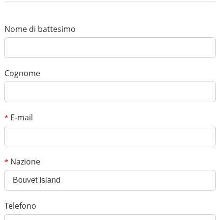
*
Nome
*
E-mail
Nome di battesimo
Il tuo punteggio
*
Soggetto
Cognome
*
Messaggio
E-mail
*
Nazione
*
Bouvet Island
*
Codice di verifica
Telefono