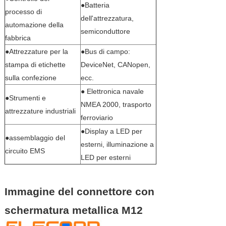
●Batteria
processo di
dell'attrezzatura,
automazione della
semiconduttore
fabbrica
●Attrezzature per la
●Bus di campo:
stampa di etichette
DeviceNet, CANopen,
sulla confezione
ecc.
● Elettronica navale
●Strumenti e
NMEA 2000, trasporto
attrezzature industriali
ferroviario
●Display a LED per
●assemblaggio del
esterni, illuminazione a
circuito EMS
LED per esterni
Immagine del connettore con
schermatura metallica M12