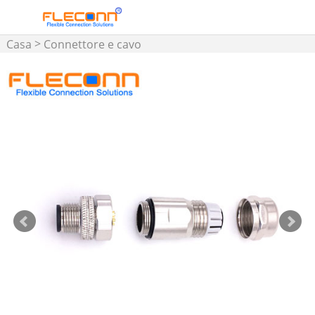
>
Casa
Connettore e cavo
assemblato M5 M8 M12 M16
>
>
Connettore M12
Connettore M12 installabile
sul campo: guscio in metallo