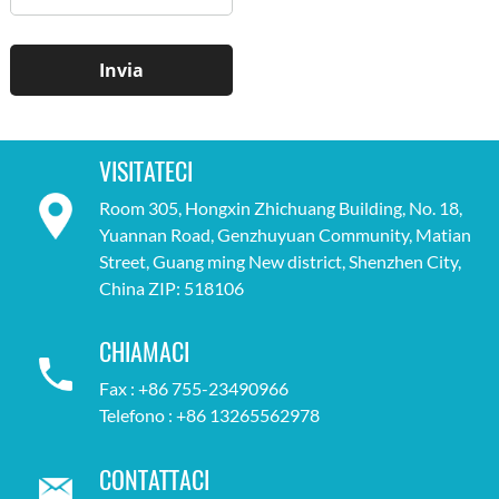
VISITATECI
Room 305, Hongxin Zhichuang Building, No. 18,
Yuannan Road, Genzhuyuan Community, Matian
Street, Guang ming New district, Shenzhen City,
China ZIP: 518106
CHIAMACI
Fax : +86 755-23490966
Telefono : +86 13265562978
CONTATTACI