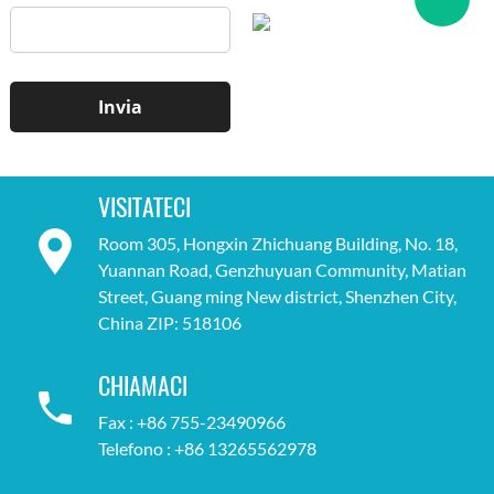
VISITATECI
Room 305, Hongxin Zhichuang Building, No. 18,
Yuannan Road, Genzhuyuan Community, Matian
Street, Guang ming New district, Shenzhen City,
China ZIP: 518106
CHIAMACI
Fax : +86 755-23490966
Telefono : +86 13265562978