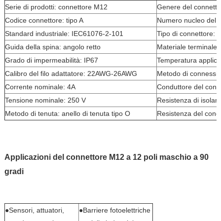
Serie di prodotti: connettore M12
Genere del connetto
Codice connettore: tipo A
Numero nucleo del c
c
Standard industriale: IEC61076-2-101
Tipo di connettore:
Guida della spina: angolo retto
Materiale terminale
Grado di impermeabilità: IP67
Temperatura applicab
Calibro del filo adattatore: 22AWG-26AWG
Metodo di connession
Corrente nominale: 4A
Conduttore del conn
Tensione nominale: 250 V
Resistenza di isola
Metodo di tenuta: anello di tenuta tipo O
Resistenza del cond
Applicazioni del connettore M12 a 12 poli maschio a 90
gradi
●Sensori, attuatori,
●Barriere fotoelettriche