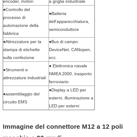
encoder, motori
a griglia industriale
●Controllo del
●Batteria
processo di
dell'apparecchiatura,
automazione della
semiconduttore
fabbrica
●Attrezzature per la
●Bus di campo:
stampa di etichette
DeviceNet, CANopen,
sulla confezione
ecc.
● Elettronica navale
●Strumenti e
NMEA 2000, trasporto
attrezzature industriali
ferroviario
●Display a LED per
●assemblaggio del
esterni, illuminazione a
circuito EMS
LED per esterni
Immagine del connettore M12 a 12 poli