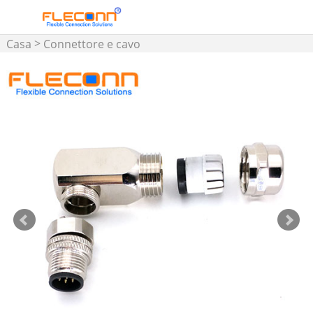
>
Casa
Connettore e cavo
assemblato M5 M8 M12 M16
>
>
Connettore M12
Connettore M12 installabile
sul campo: guscio in metallo