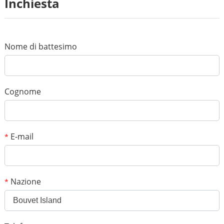
Revisione
Inchiesta
*
Nome
*
E-mail
Nome di battesimo
Il tuo punteggio
*
Soggetto
Cognome
*
Messaggio
E-mail
*
Nazione
*
Bouvet Island
*
Codice di verifica