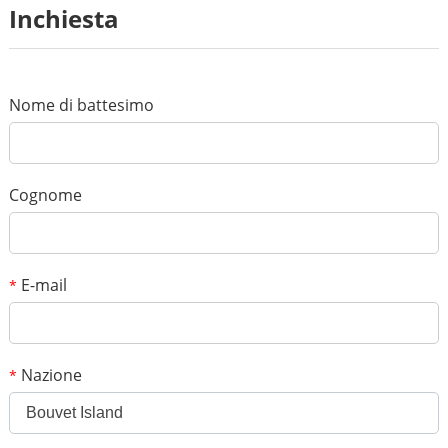
Revisione
Inchiesta
*
Nome
*
E-mail
Nome di battesimo
Il tuo punteggio
*
Soggetto
Cognome
*
Messaggio
E-mail
*
Nazione
*
Bouvet Island
*
Codice di verifica