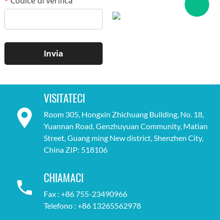
Codice di verifica
*
VISITATECI
Room 305, Hongxin Zhichuang Building, No. 18,
Yuannan Road, Genzhuyuan Community, Matian
Street, Guang ming New district, Shenzhen City,
China ZIP: 518106
CHIAMACI
Fax : +86 755-23490966
Telefono : +86 13265562978