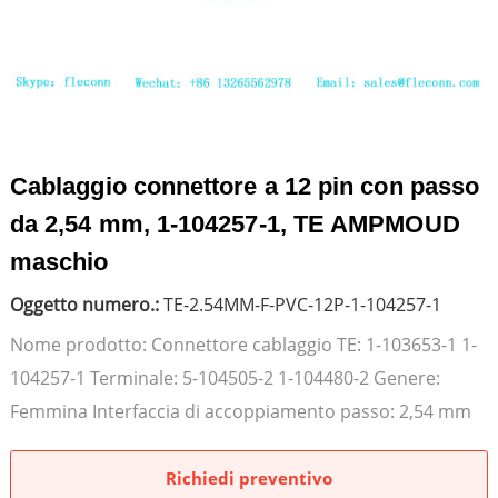
Cablaggio connettore a 12 pin con passo
da 2,54 mm, 1-104257-1, TE AMPMOUD
maschio
Oggetto numero.:
TE-2.54MM-F-PVC-12P-1-104257-1
Nome prodotto: Connettore cablaggio TE: 1-103653-1 1-
104257-1 Terminale: 5-104505-2 1-104480-2 Genere:
Femmina Interfaccia di accoppiamento passo: 2,54 mm
Richiedi preventivo