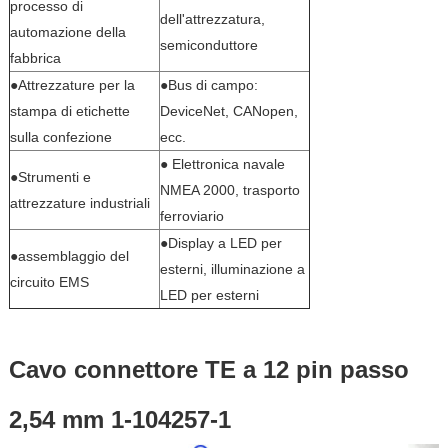
processo di
dell'attrezzatura,
automazione della
semiconduttore
fabbrica
●Attrezzature per la
●Bus di campo:
stampa di etichette
DeviceNet, CANopen,
sulla confezione
ecc.
● Elettronica navale
●Strumenti e
NMEA 2000, trasporto
attrezzature industriali
ferroviario
●Display a LED per
●assemblaggio del
esterni, illuminazione a
circuito EMS
LED per esterni
Cavo connettore TE a 12 pin passo
2,54 mm 1-104257-1