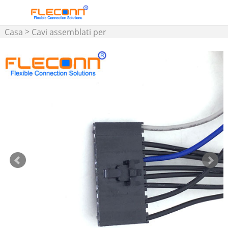
>
Casa
Cavi assemblati per
>
connettori TE/AMP
Cablaggio micro MATE-N-
LOK