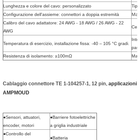
Lunghezza e colore del cavo: personalizzato
Tipo
Mate
Configurazione dell'assieme: connettori a doppia estremità
Calibro del cavo adattatore: 24 AWG - 18 AWG / 26 AWG - 22
Cert
AWG
Inte
Temperatura di esercizio, installazione fissa: -40 – 105 °C gradi.
pas
Resistenza di isolamento: ≥100mΩ
Mate
Cablaggio connettore TE 1-104257-1, 12 pin,
applicazioni
AMPMOUD
●Sensori, attuatori,
●Barriere fotoelettriche
encoder, motori
a griglia industriale
●Controllo del
●Batteria